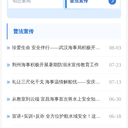
动态要闻
普法宣传
普法宣传
08-03
珍爱生命 安全伴行——武汉海事局积极开展防溺水宣传活动
07-23
荆州海事积极开展暑期防溺水宣传教育工作
07-13
礼让三尺化干戈 海事温情解船忧——安庆局运用“六尺巷工作法”成功化解水上矛盾纠纷
06-30
从教室到云端 宜昌海事首次将水上安全知识宣讲搬进直播间
06-18
宣讲+实训+反诈 全方位护航水域安全！这场“安全宣传咨询日”超走心