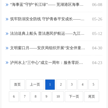
06-08
“海事蓝”守护“长江绿”—— 芜湖港区海事处开展“六五环境日”暨“安全生产月”主题宣传活动
05-26
筑牢防溺安全防线 守护青春平安成长——武汉海事局防溺水进校园宣讲活动火热开展
05-12
法治送典上船头 普法惠民护航运——九江海事局启动民法典宣传月活动
04-30
文明窗口月——安庆局组织开展“安全伴童行 江豚共守护”主题宣传活动
04-23
泸州水上“三中心”成立一周年：服务零距离 护航安澜行
首页
上一页
1
2
3
4
5
6
7
8
9
10
下一页
尾页