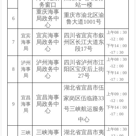
务窗口
站一楼
重庆海事
重庆市渝北区渝
局政务中
6
鲁大道1001号
心
上午08：30
宜宾海事
四川省宜宾市叙
宜宾
-12：00
局政务中
州区长江大道东
7
海事
下午14：00
心
段17号
局
-17：30
上午08：30
泸州海事
四川省泸州市江
泸州
-12：00
局政务中
阳区宝庆后上街
8
海事
下午14：00
心
27号
局
-17：30
湖北省宜昌市伍
上午
09：00
宜昌海事
宜昌
家岗区伍临路
33
-12：00
局政务中
9
海事
下午
14：00
号三峡航运服务
心
局
-17：00
中心
上午08：30
三峡海事
湖北省宜昌市夷
三峡
-12：00