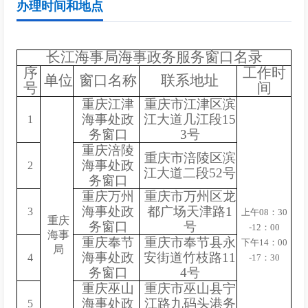
办理时间和地点
长江海事局海事政务服务窗口名录
序
工作时
单位
窗口名称
联系地址
号
间
重庆江津
重庆市江津区滨
海事处政
江大道几江段15
1
务窗口
3号
重庆涪陵
重庆市涪陵区滨
海事处政
2
江大道二段52号
务窗口
重庆万州
重庆市万州区龙
海事处政
都广场天津路1
3
上午08：30
重庆
务窗口
号
-12：00
海事
重庆奉节
重庆市奉节县永
下午14：00
局
海事处政
安街道竹枝路11
4
-17：30
务窗口
4号
重庆巫山
重庆市巫山县宁
海事处政
江路九码头港务
5