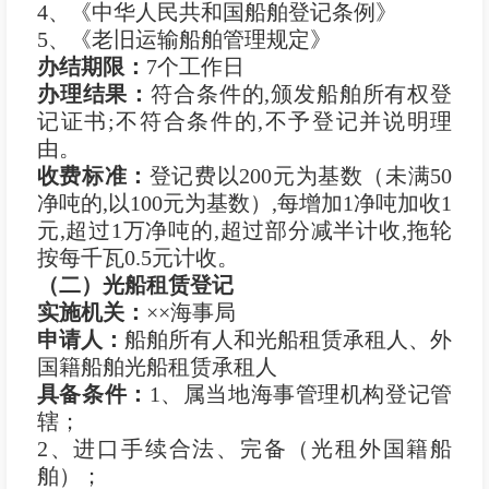
4、《中华人民共和国船舶登记条例》
5、《老旧运输船舶管理规定》
办结期限：
7个工作日
办理结果：
符合条件的,颁发船舶所有权登
记证书;不符合条件的,不予登记并说明理
由。
收费标准：
登记费以200元为基数（未满50
净吨的,以100元为基数）,每增加1净吨加收1
元,超过1万净吨的,超过部分减半计收,拖轮
按每千瓦0.5元计收。
（二）光船租赁登记
实施机关：
××海事局
申
请
人：
船舶所有人和光船租赁承租人、外
国籍船舶光船租赁承租人
具备条件：
1、属当地海事管理机构登记管
辖；
2、进口手续合法、完备（光租外国籍船
舶）；