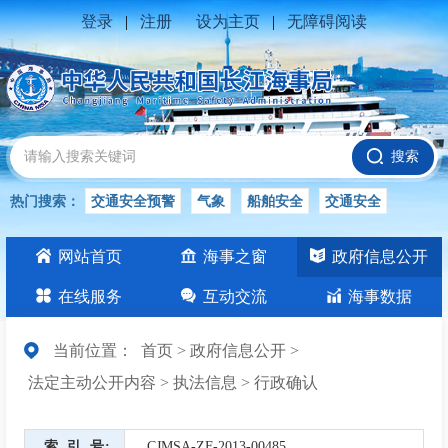
登录
|
注册
设为主页
|
无障碍阅读
搜索
热门搜索：
交通安全预警
气象
船舶安全
交通安全
水位公告
安全
交通
交通安全知识
交通安全生产
网站首页
海事之窗
政府信息公开
长江
在线服务
互动交流
海事数据
当前位置：
首页
>
政府信息公开
>
法定主动公开内容
>
执法信息
>
行政确认
索引号
CJMSA-ZF-2013-00485