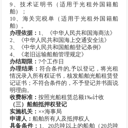
9、技术证明书（适用于光租外国籍船
舶）；
10、海关完税单（适用于光租外国籍船
舶）。
办理依据：
1、《中华人民共和国海商法》
2、《中华人民共和国海上交通安全法》
3、《中华人民共和国船舶登记条例》
4、《老旧运输船舶管理规定》
办结期限：
7个工作日
办理结果：
符合条件的,予以登记，将光租
情况录入所有权证书，核发船舶光船租赁登
记证书；不符合条件的，不予登记并书面说
明理由。
收费标准：
按照光船租赁总额1‰计收
（三）船舶抵押权登记
实施机关：
××海事局
申
请
人：
船舶所有人及抵押权人
具备条件：
1、20总吨以上的船舶（20总吨