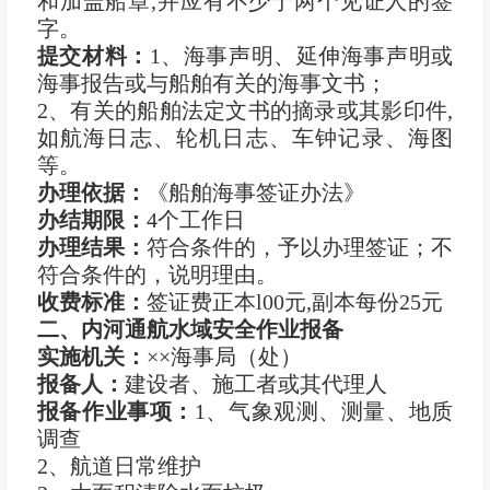
和加盖船章,并应有不少于两个见证人的签
字。
提交材料：
1、海事声明、延伸海事声明或
海事报告或与船舶有关的海事文书；
2、有关的船舶法定文书的摘录或其影印件,
如航海日志、轮机日志、车钟记录、海图
等。
办理依据：
《船舶海事签证办法》
办结期限：
4个工作日
办理结果：
符合条件的，予以办理签证；不
符合条件的，说明理由。
收费标准：
签证费正本l00元,副本每份25元
二、内河通航水域安全作业报备
实施机关：
××海事局（处）
报
备
人：
建设者、施工者或其代理人
报备作业事项：
1、气象观测、测量、地质
调查
2、航道日常维护