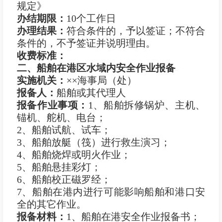
规定》
办结期限：
10个工作日
办理结果：
符合条件的，予以签证；不符合
条件的，不予签证并说明理由。
收费标准：
二、船舶在港区水域内安全作业报备
实施机关：
××海事局（处）
报
备
人：
船舶或其代理人
报备作业事项：
1、船舶拆修锅炉、主机、
锚机、舵机、电台；
2、船舶试航、试车；
3、船舶放艇（筏）进行救生演习；
4、船舶烧焊或明火作业；
5、船舶悬挂彩灯；
6、船舶校正磁罗经；
7、船舶在港内进行可能影响船舶和港口安
全的其它作业。
报备材料：
1、船舶在港安全作业报备书；