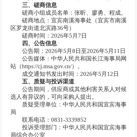
三、
磋商
信息
磋商
小组成员名单：张昕、廖勇、程成。
磋商
地点：宜宾南溪海事处（宜宾市南溪
区罗龙街道北滨路
36号）
磋商
时间：
2026年
5
月
7
日
四、公告信息
公告期：
2026年
5
月
8
日至
2026年
5
月
11
日
公告媒体：中华人民共和国长江海事局网
站（
https://cj.msa.gov.cn/）。
成交通知书发出时间：
2026年
5
月
1
2
日
五、质疑与投诉渠道
公告期间，供应商或其他利害关系人对候
选人有异议的，可向采购人提出。
质疑受理单位：中华人民共和国宜宾海事
局
联系电话：
0831-3339852
投诉受理部门：中华人民共和国宜宾海事
局综合办公室