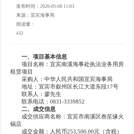
发布时间：2026-05-08 11:03
来源：宜宾海事局
阅读量：
432
一、项目基本信息
项目名称：宜宾南溪海事处执法业务用房
租赁项目
采购人：
中华人民共和国宜宾海事局
地
址：
宜宾市叙州区长江大道东段
17号
联
系
人：廖先生
联系电话：
0831-3339852
二、
成交信息
成交供应商名称：宜宾市南溪区叁笙缘火
锅店
成交金额：人民币
2
53
,
5
00.00元（含税）