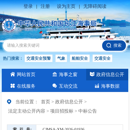
登录
|
注册
设为主页
|
无障碍阅读
搜索
热门搜索：
交通安全预警
气象
船舶安全
交通安全
水位公告
安全
交通
交通安全知识
长江
网站首页
海事之窗
政府信息公开
交通安全生产
在线服务
互动交流
海事数据
当前位置：
首页
>
政府信息公开
>
法定主动公开内容
>
项目招投标
>
中标公告
索引号
CJMSA-XM-2026-01936