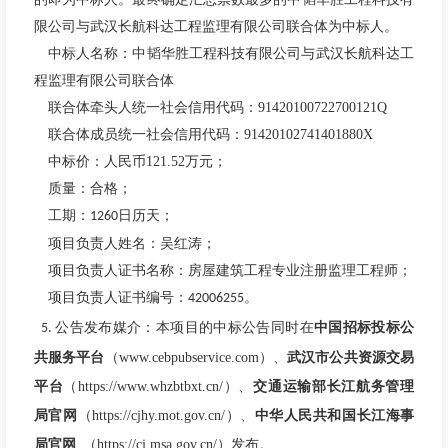
限公司与武汉长航科达工程监理有限公司联合体为中标人。
中标人名称：中韬华胜工程科技有限公司与武汉长航科达工
程监理有限公司联合体
联合体牵头人统一社会信用
代码：91420100722700121Q
联合体成员统一社会信用代码：91420102741401880X
中标价：人民币121.52万元；
质量：合格；
工期：
日历天；
1260
项目负责人姓名：吴红涛；
项目负责人证书名称：房屋建筑工程专业注册监理工程师；
项目负责人证书编号：
。
42006255
公告发布媒介：
本项目的
中标公告
同时在
中国招标投标公
5.
共服务平台
（www.cebpubservice.com）、
武汉市公共资源交易
平台
（https://www.whzbtbxt.cn/）、
交通运输部长江航务管理
局
官
网
（https://cjhy.mot.gov.cn/）、
中华人民共和国长江海事
局
官网
（https://cj.msa.gov.cn/）
发
布
。