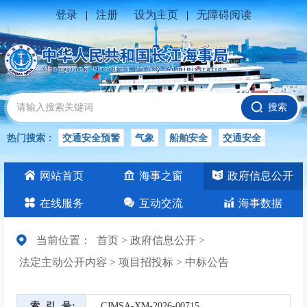
登录
|
注册
设为主页
|
无障碍阅读
搜索
热门搜索：
交通安全预警
气象
船舶安全
交通安全
水位公告
安全
交通
交通安全知识
长江
网站首页
海事之窗
政府信息公开
交通安全生产
在线服务
互动交流
海事数据
当前位置：
首页
>
政府信息公开
>
法定主动公开内容
>
项目招投标
>
中标公告
索引号
CJMSA-XM-2026-00715