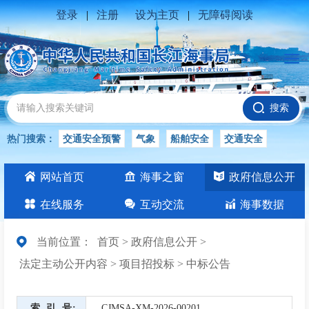
登录
|
注册
设为主页
|
无障碍阅读
搜索
热门搜索：
交通安全预警
气象
船舶安全
交通安全
水位公告
安全
交通
交通安全知识
长江
网站首页
海事之窗
政府信息公开
交通安全生产
在线服务
互动交流
海事数据
当前位置：
首页
>
政府信息公开
>
法定主动公开内容
>
项目招投标
>
中标公告
索引号
CJMSA-XM-2026-00201