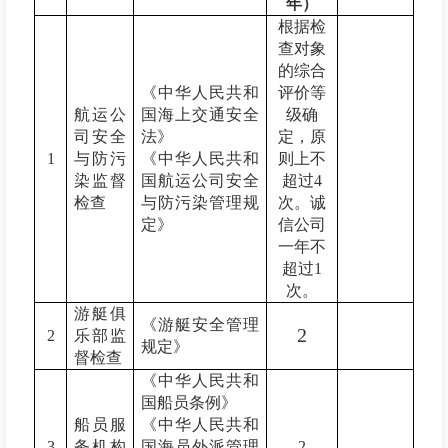
年）
根据检
查对象
的综合
《中华人民共和
评价等
航运公
国海上交通安全
级确
司安全
法》
定，原
1
与防污
《中华人民共和
则上不
染监督
国航运公司安全
超过
4
检查
与防污染管理规
次。诚
定》
信公司
一年不
超过
1
次。
游艇俱
《游艇安全管理
2
2
乐部
监
规定》
督检查
《中华人民共和
国船员条例》
船员服
《中华人民共和
3
务机构
国海员外派管理
2