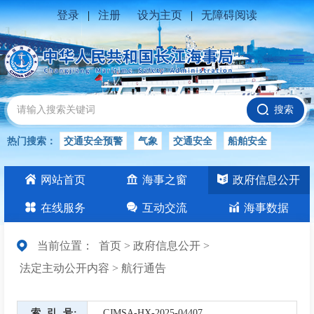
登录
|
注册
设为主页
|
无障碍阅读
搜索
热门搜索：
交通安全预警
气象
交通安全
船舶安全
水位公告
安全
交通
交通安全知识
长江
网站首页
海事之窗
政府信息公开
交通安全生产
在线服务
互动交流
海事数据
当前位置：
首页
>
政府信息公开
>
法定主动公开内容
>
航行通告
索引号
CJMSA-HX-2025-04407