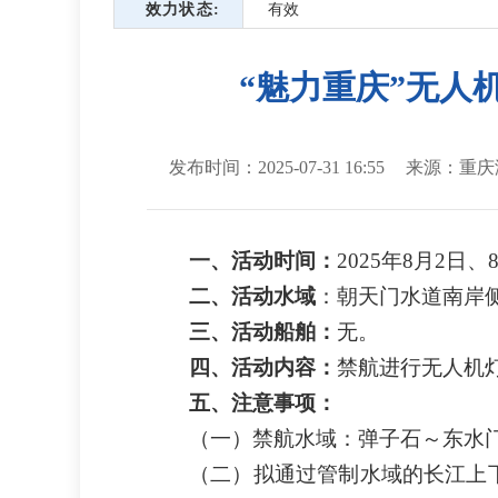
效力状态
有效
“魅力重庆”无人机
发布时间：2025-07-31 16:55
来源：重庆
一、
活动
时间：
2025年8月2日、
二、
活动
水域
：朝天门水道南岸侧夫
三、
活动
船舶：
无。
四、
活动
内容：
禁航进行无人机
五、注意事项：
（一）禁航水域：弹子石～东水门长
（二）拟通过管制水域的长江上下行