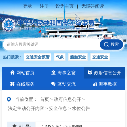
登录
|
注册
设为主页
|
无障碍阅读
搜索
热门搜索：
交通安全预警
气象
船舶安全
交通安全
水位公告
安全
交通
交通安全知识
交通安全生产
网站首页
海事之窗
政府信息公开
长江
在线服务
互动交流
海事数据
当前位置：
首页
>
政府信息公开
>
法定主动公开内容
>
安全信息
>
水位公告
索引号
CJMSA-AQ-2025-05060