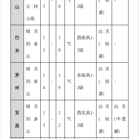
-
℃
(
轻
-
云转
3
8
2
级
山
雾
)
小雨
晴天
白天
巴
1
1
西南风
1-
到多
-
℃
(
轻
-
2
8
2
级
东
云
雾
)
晴天
白天
茅
1
1
东南风
1-
到多
-
℃
(
轻
-
4
9
2
级
坪
云
雾
)
晴天
白天
白天
宜
1
2
西北风
1-
到多
-
℃
(
轻
(
中度
3
2
2
级
昌
云
雾
霾
)
)