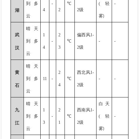
到多
-
℃
(
轻
-
4
2
2
级
湖
云
雾
)
晴天
武
1
2
偏西风
1-
到多
-
℃
-
-
4
3
2
级
汉
云
晴天
黄
2
西北风
1-
到多
11
-
℃
-
-
4
2
级
石
云
晴天
白天
九
1
2
西南风
1-
到多
-
℃
(
轻
-
3
1
2
级
江
云
雾
)