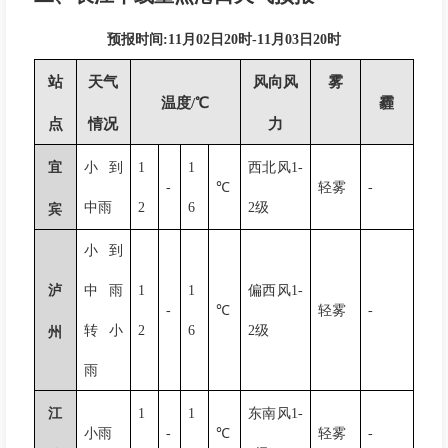
预报时间
:11月02日20时-11月03日20时
站
天气
风向风
雾
温度/℃
霾
点
情况
力
宜
小到
1
1
西北风
1-
-
℃
轻雾
-
中雨
2
6
2
级
宾
小到
泸
中雨
1
1
偏西风
1-
-
℃
轻雾
-
转小
2
6
2
级
州
雨
江
1
1
东南风
1-
小雨
-
℃
轻雾
-