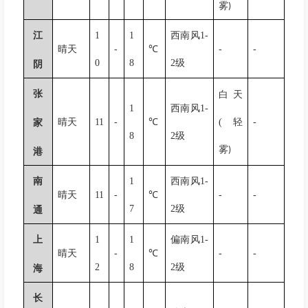
雾
)
江
1
1
西南风
1-
晴天
-
℃
-
-
0
8
2
级
阴
张
白天
1
西南风
1-
晴天
11
-
℃
(
轻
-
家
8
2
级
雾
)
港
南
1
西南风
1-
晴天
11
-
℃
-
-
7
2
级
通
上
1
1
偏南风
1-
晴天
-
℃
-
-
2
8
2
级
海
长