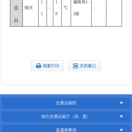
1
1
偏南风
1-
晴天
-
℃
-
-
江
2
8
2
级
口
我要打印
关闭窗口
交通运输部
地方交通运输厅（局、委）
直属海事局