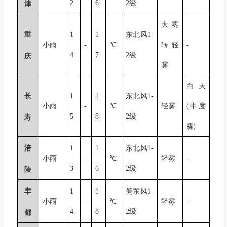
2
6
2
级
津
大雾
重
1
1
东北风
1-
小雨
-
℃
转轻
-
4
7
2
级
庆
雾
白天
长
1
1
东北风
1-
小雨
-
℃
轻雾
(
中度
5
8
2
级
寿
霾
)
涪
1
1
东北风
1-
小雨
-
℃
轻雾
-
3
6
2
级
陵
丰
1
1
偏东风
1-
小雨
-
℃
轻雾
-
4
8
2
级
都