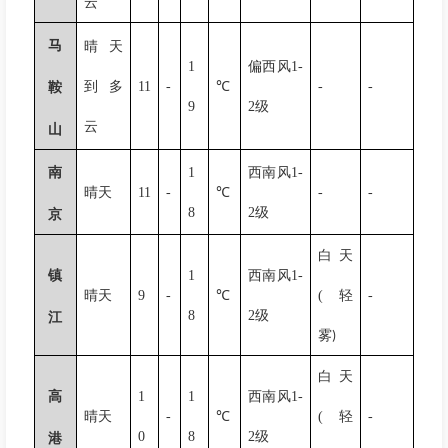
云
马
晴天
1
偏西风
1-
到多
11
-
℃
-
-
鞍
9
2
级
云
山
南
1
西南风
1-
晴天
11
-
℃
-
-
8
2
级
京
白天
镇
1
西南风
1-
晴天
9
-
℃
(
轻
-
8
2
级
江
雾
)
白天
高
1
1
西南风
1-
晴天
-
℃
(
轻
-
0
8
2
级
港