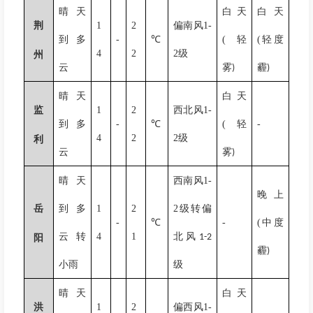
晴天
白天
白天
荆
1
2
偏南风
1-
到多
-
℃
(
轻
(
轻度
4
2
2
级
州
云
雾
霾
)
)
晴天
白天
监
1
2
西北风
1-
到多
-
℃
(
轻
-
4
2
2
级
利
云
雾
)
晴天
西南风
1-
晚上
岳
到多
1
2
2
级转偏
-
℃
-
(
中度
云转
4
1
北风
1-2
阳
霾
)
小雨
级
晴天
白天
洪
1
2
偏西风
1-