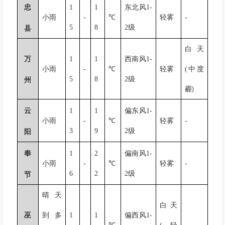
忠
1
1
东北风
1-
小雨
-
℃
轻雾
-
5
8
2
级
县
白天
万
1
1
西南风
1-
小雨
-
℃
轻雾
(
中度
5
8
2
级
州
霾
)
云
1
1
偏东风
1-
小雨
-
℃
轻雾
-
3
9
2
级
阳
奉
1
2
偏南风
1-
小雨
-
℃
轻雾
-
6
2
2
级
节
晴天
白天
巫
到多
1
1
偏西风
1-