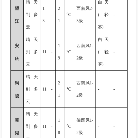
晴天
白天
望
1
2
西南风
2-
到多
-
℃
(
轻
-
3
1
3
级
江
云
雾
)
晴天
白天
安
1
西南风
1-
到多
11
-
℃
(
轻
-
9
2
级
庆
云
雾
)
晴天
铜
2
西南风
1-
到多
11
-
℃
-
-
1
2
级
陵
云
晴天
芜
1
偏西风
1-
到多
11
-
℃
-
-
8
2
级
湖