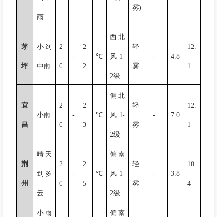
雾
)
雨
西北
茅
小到
2
2
轻
12.
-
℃
风
1-
-
4.8
坪
中雨
0
2
雾
1
2
级
偏北
宜
2
2
轻
12.
小雨
-
℃
风
1-
-
7.0
昌
0
3
雾
1
2
级
晴天
偏南
荆
2
2
轻
10.
到多
-
℃
风
1-
-
3.8
州
0
5
雾
4
云
2
级
小雨
偏南