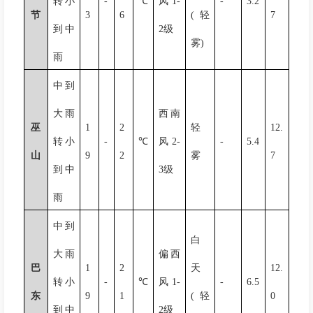
转小
-
℃
风
1-
-
3.2
节
3
6
(
轻
7
到中
2
级
雾
)
雨
中到
大雨
西南
巫
1
2
轻
12.
转小
-
℃
风
2-
-
5.4
山
9
2
雾
7
到中
3
级
雨
中到
白
大雨
偏西
巴
1
2
天
12.
转小
-
℃
风
1-
-
6.5
东
9
1
(
轻
0
到中
2
级