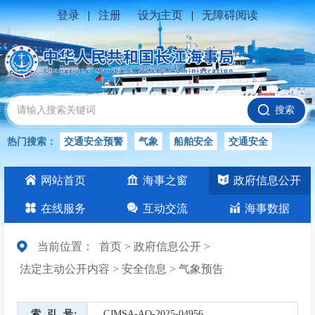
登录
|
注册
设为主页
|
无障碍阅读
搜索
热门搜索：
交通安全预警
气象
船舶安全
交通安全
水位公告
安全
交通
交通安全知识
长江
网站首页
海事之窗
政府信息公开
交通安全生产
在线服务
互动交流
海事数据
当前位置：
首页
>
政府信息公开
>
法定主动公开内容
>
安全信息
>
气象预告
索引号
CJMSA-AQ-2025-04956