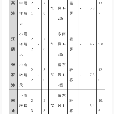
高
中雨
2
2
轻
13.
-
℃
风
1-
-
3.9
港
转晴
1
8
雾
7
2
级
天
小雨
东南
江
2
2
轻
转晴
-
℃
风
1-
-
4.7
9.8
阴
2
8
雾
天
2
级
张
小雨
偏东
2
3
轻
12.
家
转晴
-
℃
风
1-
-
7.5
2
0
雾
0
港
天
2
级
小雨
偏东
南
2
2
轻
10.
转晴
-
℃
风
1-
-
3.4
通
3
8
雾
6