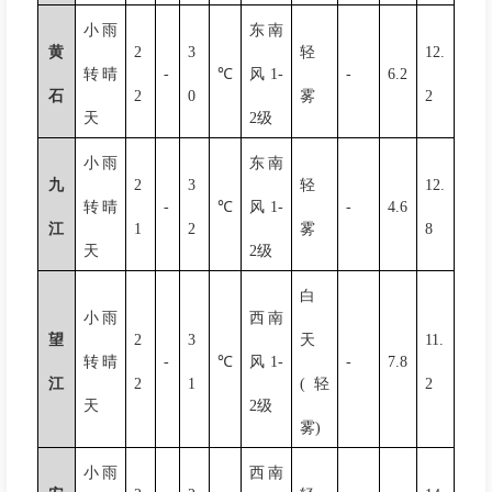
小雨
东南
黄
2
3
轻
12.
转晴
-
℃
风
1-
-
6.2
石
2
0
雾
2
天
2
级
小雨
东南
九
2
3
轻
12.
转晴
-
℃
风
1-
-
4.6
江
1
2
雾
8
天
2
级
白
小雨
西南
望
2
3
天
11.
转晴
-
℃
风
1-
-
7.8
江
2
1
(
轻
2
天
2
级
雾
)
小雨
西南