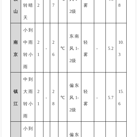
转晴
2
7
雾
8
山
2
级
天
小到
东南
南
中雨
2
2
轻
10.
-
℃
风
1-
-
5.2
京
转小
1
6
雾
3
2
级
雨
中到
偏东
镇
大雨
2
2
轻
15.
-
℃
风
1-
-
5.7
江
转小
1
8
雾
6
2
级
雨
小到
偏东