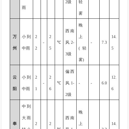
2
级
轻
雨
雾
晚
西南
万
小到
2
2
上
14.
-
℃
风
2-
-
7.3
州
中雨
2
5
(
轻
5
3
级
雾
)
偏西
云
小到
2
2
12.
-
℃
风
1-
-
-
6.0
阳
中雨
1
6
6
2
级
中到
晚
大雨
西南
奉
2
2
上
14.