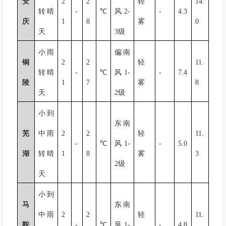
安
2
2
轻
14.
转晴
-
℃
风
2-
-
4.3
庆
1
8
雾
0
天
3
级
小雨
偏南
铜
2
2
轻
11.
转晴
-
℃
风
1-
-
7.4
陵
1
7
雾
8
天
2
级
小到
东南
芜
中雨
2
2
轻
11.
-
℃
风
1-
-
5.0
湖
转晴
1
8
雾
3
2
级
天
小到
马
东南
中雨
2
2
轻
11.
鞍
-
℃
风
1-
-
4.8