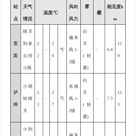
站
天气
风向
雾
能见度k
温度/℃
霾
点
情况
风力
m
晴天
白
偏东
宜
到多
2
2
天
12.
-
℃
风
1-
-
6.4
宾
云转
2
6
(
轻
9
2
级
小雨
雾
)
白
小雨
东南
泸
2
2
天
12.
转晴
-
℃
风
1-
-
7.5
州
3
7
(
轻
3
天
2
级
雾
)
小到
偏东