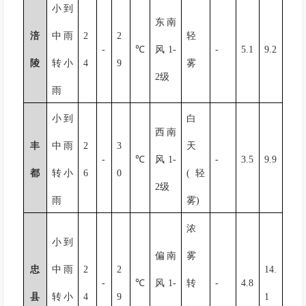
小到
东南
涪
中雨
2
2
轻
-
℃
风
1-
-
5.1
9.2
陵
转小
4
9
雾
2
级
雨
小到
白
西南
丰
中雨
2
3
天
-
℃
风
1-
-
3.5
9.9
都
转小
6
0
(
轻
2
级
雨
雾
)
浓
小到
偏南
雾
忠
中雨
2
2
14.
-
℃
风
1-
转
-
4.8
县
转小
4
9
1