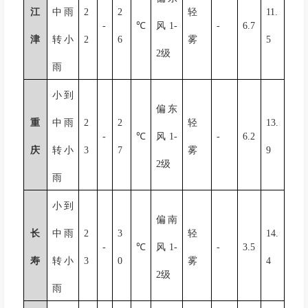
江
中雨
2
2
轻
11.
-
℃
风
1-
-
6.7
津
转小
2
6
雾
5
2
级
雨
小到
偏东
重
中雨
2
2
轻
13.
-
℃
风
1-
-
6.2
庆
转小
3
7
雾
9
2
级
雨
小到
偏南
长
中雨
2
3
轻
14.
-
℃
风
1-
-
3.5
寿
转小
3
0
雾
4
2
级
雨