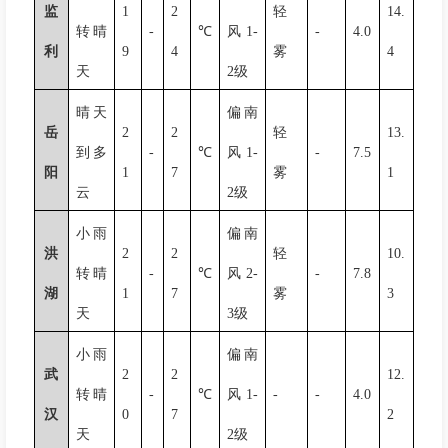
监
1
2
轻
14.
转晴
-
℃
风
1-
-
4.0
利
9
4
雾
4
天
2
级
晴天
偏南
岳
2
2
轻
13.
到多
-
℃
风
1-
-
7.5
阳
1
7
雾
1
云
2
级
小雨
偏南
洪
2
2
轻
10.
转晴
-
℃
风
2-
-
7.8
湖
1
7
雾
3
天
3
级
小雨
偏南
武
2
2
12.
转晴
-
℃
风
1-
-
-
4.0
汉
0
7
2
天
2
级