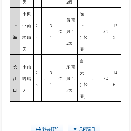
天
2
级
小到
晚
偏南
上
中雨
2
3
上
12.
-
℃
风
1-
-
5.7
海
转晴
4
1
(
轻
5
2
级
天
雾
)
白
长
小雨
东南
2
3
天
14.
江
转晴
-
℃
风
1-
-
5.4
3
1
(
轻
6
口
天
2
级
雾
)
我要打印
关闭窗口