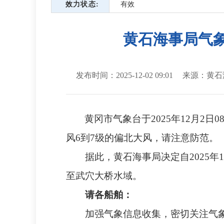
效力状态
有效
黄石海事局气象类
发布时间：2025-12-02 09:01
来源：黄石
黄冈市
气象台于202
5
年
12
月
2
日
0
风6到7级的偏北大风，请注意防范。
据此，黄石海事局决定自202
5
年
至
武穴大桥
水域。
请各船舶：
加强气象信息收集，密切关注气