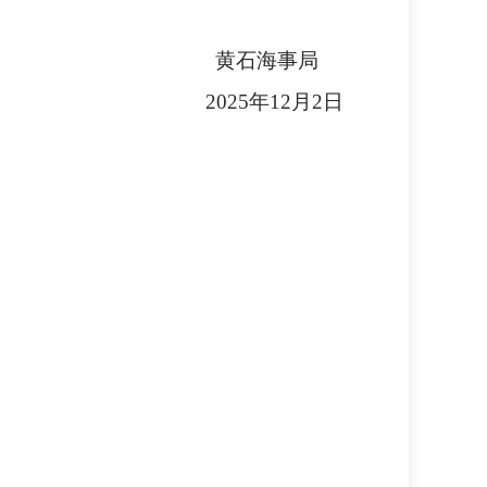
黄石海事局
202
5
年
12
月
2
日