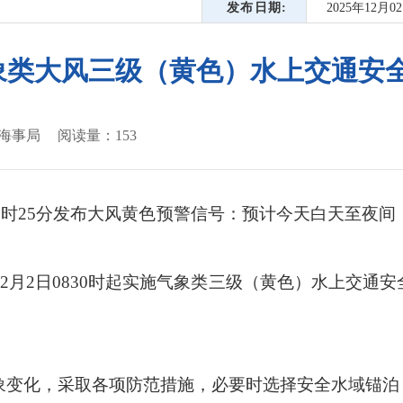
发布日期
2025年12月0
大风三级（黄色）水上交通安全预警 
海事局
阅读量：
153
8
时
25分
发布大风
黄色
预警信号：预计
今天白天至夜间
12
月
2
日
0830
时起实施气象类
三
级（
黄色
）水上交通安
象变化，采取各项防范措施，必要时选择安全水域锚泊