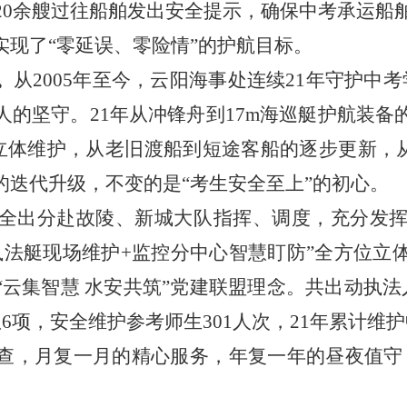
20余艘过往船舶发出安全提示，确保中考承运船舶
现了“零延误、零险情”的护航目标。
。
从2005年至今，云阳海事处连续21年守护中
人的坚守。21年从冲锋舟到17m海巡艇护航装备
立体维护，从老旧渡船到短途客船的逐步更新，从
的迭代升级，不变的是“考生安全至上”的初心。
全出分赴故陵、新城大队指挥、调度，充分发
执法艇现场维护+监控分中心智慧盯防”全方位立
云集智慧 水安共筑”党建联盟理念。共出动执法
6项，安全维护参考师生301人次，21年累计维
查，月复一月的精心服务，年复一年的昼夜值守