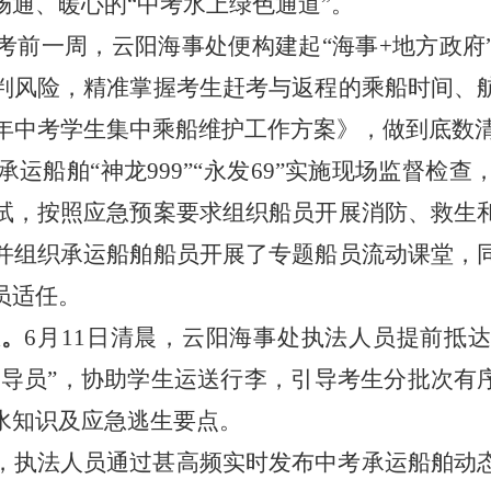
通、暖心的“中考水上绿色通道”。
考前一周，云阳海事处便构建起“海事+地方政府
判风险，精准掌握考生赶考与返程的乘船时间、
5年中考学生集中乘船维护工作方案》，做到底数
承运船舶“神龙999”“永发69”实施现场监督检
试，按照应急预案要求组织船员开展消防、救生
并组织承运船舶船员开展了专题船员流动课堂，
员适任。
链。
6月11日清晨，云阳海事处执法人员提前抵
引导员”，协助学生运送行李，引导考生分批次有
水知识及应急逃生要点。
，执法人员通过甚高频实时发布中考承运船舶动